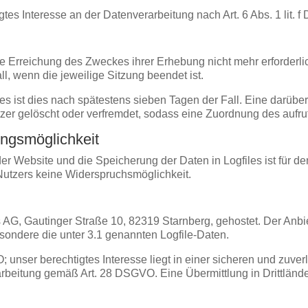
tes Interesse an der Datenverarbeitung nach Art. 6 Abs. 1 lit. 
ie Erreichung des Zweckes ihrer Erhebung nicht mehr erforderli
all, wenn die jeweilige Sitzung beendet ist.
les ist dies nach spätestens sieben Tagen der Fall. Eine darüb
er gelöscht oder verfremdet, sodass eine Zuordnung des aufruf
ungsmöglichkeit
er Website und die Speicherung der Daten in Logfiles ist für de
s Nutzers keine Widerspruchsmöglichkeit.
AG, Gautinger Straße 10, 82319 Starnberg, gehostet. Der Anbie
sondere die unter 3.1 genannten Logfile-Daten.
O; unser berechtigtes Interesse liegt in einer sicheren und zuve
arbeitung gemäß Art. 28 DSGVO. Eine Übermittlung in Drittländer 