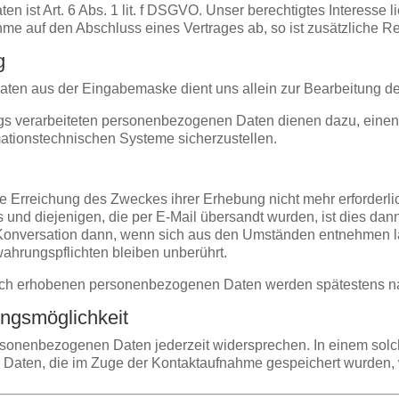
en ist Art. 6 Abs. 1 lit. f DSGVO. Unser berechtigtes Interesse 
me auf den Abschluss eines Vertrages ab, so ist zusätzliche Re
g
ten aus der Eingabemaske dient uns allein zur Bearbeitung d
s verarbeiteten personenbezogenen Daten dienen dazu, einen 
mationstechnischen Systeme sicherzustellen.
die Erreichung des Zweckes ihrer Erhebung nicht mehr erforder
nd diejenigen, die per E-Mail übersandt wurden, ist dies dann
e Konversation dann, wenn sich aus den Umständen entnehmen lä
wahrungspflichten bleiben unberührt.
ch erhobenen personenbezogenen Daten werden spätestens nach
ungsmöglichkeit
sonenbezogenen Daten jederzeit widersprechen. In einem solch
 Daten, die im Zuge der Kontaktaufnahme gespeichert wurden, 