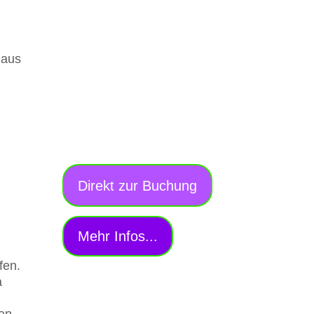
 aus
Direkt zur Buchung
Mehr Infos...
fen.
a
nen