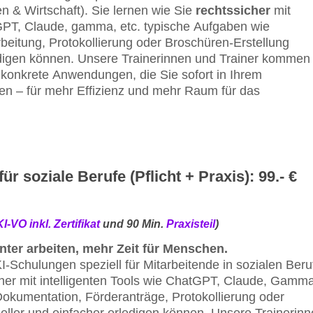
 & Wirtschaft). Sie lernen wie Sie
rechtssicher
mit
tGPT, Claude, gamma, etc. typische Aufgaben wie
eitung, Protokollierung oder Broschüren-Erstellung
edigen können. Unsere Trainerinnen und Trainer kommen
 konkrete Anwendungen, die Sie sofort in Ihrem
en – für mehr Effizienz und mehr Raum für das
r soziale Berufe (Pflicht + Praxis): 99.- €
KI-VO inkl. Zertifikat
und 90 Min.
Praxisteil
)
ienter arbeiten, mehr Zeit für Menschen.
KI-Schulungen speziell für Mitarbeitende in sozialen Beru
icher mit intelligenten Tools wie ChatGPT, Claude, Gamm
Dokumentation, Förderanträge, Protokollierung oder
ller und einfacher erledigen können. Unsere Trainerin