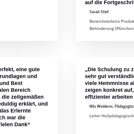
auf die Fortgeschr
Sarah Stief
Bereichsleiterin Produ
Behinderung (München
rfekt, eine gute
„Die Schulung zu 
rundlagen und
sehr gut verständli
 und Best
viele Hemmnisse ab
alen Bereich
zeigen konkret auf,
t die zeitgemäßen
effizienter arbeiten
duldig erklärt, und
Nils Weiderer, Pädagogisc
das Erlernte
Leiter Heilpädagogisch
ch war die
Vielen Dank“