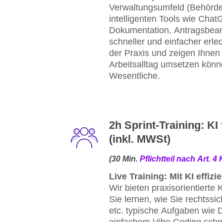
Verwaltungsumfeld (Behörden
intelligenten Tools wie Cha
Dokumentation, Antragsbearb
schneller und einfacher erl
der Praxis und zeigen Ihnen
Arbeitsalltag umsetzen könn
Wesentliche.
2h Sprint-Training: KI fü
(inkl. MWSt)
(30 Min.
Pflichtteil nach Art. 4 
Live Training: Mit KI effiz
Wir bieten praxisorientierte 
Sie lernen, wie Sie rechtss
etc. typische Aufgaben wie 
einfachem Vibe Coding schne