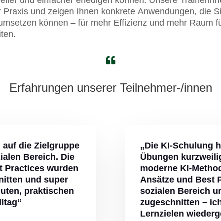
 Praxis und zeigen Ihnen konkrete Anwendungen, die S
ag umsetzen können – für mehr Effizienz und mehr Raum f
ten.

Erfahrungen unserer Teilnehmer-/innen
 auf die Zielgruppe
„Die KI-Schulung h
ialen Bereich. Die
Übungen kurzweilig
t Practices wurden
moderne KI-Methode
nitten und super
Ansätze und Best P
 guten, praktischen
sozialen Bereich u
lltag“
zugeschnitten – ic
Lernzielen wiederg