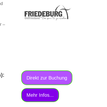
nd
r –
):
Direkt zur Buchung
Mehr Infos...